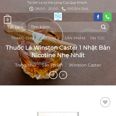
Bỏ
Tài Sản Là Sự Hài Lòng Của Quý Khách
08:00 - 20:00
0903041346
qua
nội
0
dung
Tìm
kiếm:
TRANG CHỦ
GIỚI THIỆU
SẢN PHẨM
TIN TỨC
Thuốc Lá Winston Caster 1 Nhật Bản
LIÊN HỆ
Nicotine Nhẹ Nhất
Trang chủ
/
Sản Phẩm
/
Winston Caster
Add to