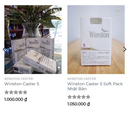
Add to
Add to
wishlist
wishlist
WINSTON CASTER
WINSTON CASTER
Winston Caster 5 Soft Pack
Winston Caster 5
Nhật Bản
Được xếp
1.000.000
₫
hạng
5
5
Được xếp
1.050.000
₫
sao
hạng
5
5
sao