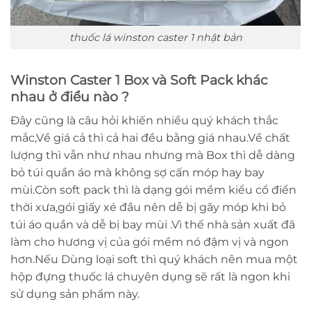
thuốc lá winston caster 1 nhật bản
Winston Caster 1 Box và Soft Pack khác
nhau ở điểu nào ?
Đây cũng là câu hỏi khiến nhiều quý khách thắc
mắc,Về giá cả thì cả hai đều bằng giá nhau.Về chất
lượng thì vẫn như nhau nhưng mà Box thì dễ dàng
bỏ túi quần áo mà không sợ cấn móp hay bay
mùi.Còn soft pack thì là dạng gói mềm kiểu cổ điển
thời xưa,gói giấy xé đầu nên dễ bị gãy móp khi bỏ
túi áo quần và dễ bị bay mùi .Vì thế nhà sản xuất đã
làm cho hương vị của gói mềm nó đậm vị và ngon
hơn.Nếu Dùng loại soft thì quý khách nên mua một
hộp đựng thuốc lá chuyên dụng sẽ rất là ngon khi
sử dụng sản phẩm này
.