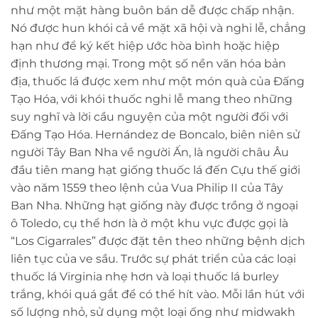
như một mặt hàng buôn bán dễ được chấp nhận.
Nó được hun khói cả về mặt xã hội và nghi lễ, chẳng
hạn như để ký kết hiệp ước hòa bình hoặc hiệp
định thương mại. Trong một số nền văn hóa bản
địa, thuốc lá được xem như một món quà của Đấng
Tạo Hóa, với khói thuốc nghi lễ mang theo những
suy nghĩ và lời cầu nguyện của một người đối với
Đấng Tạo Hóa. Hernández de Boncalo, biên niên sử
người Tây Ban Nha về người Ấn, là người châu Âu
đầu tiên mang hạt giống thuốc lá đến Cựu thế giới
vào năm 1559 theo lệnh của Vua Philip II của Tây
Ban Nha. Những hạt giống này được trồng ở ngoại
ô Toledo, cụ thể hơn là ở một khu vực được gọi là
“Los Cigarrales” được đặt tên theo những bệnh dịch
liên tục của ve sầu. Trước sự phát triển của các loại
thuốc lá Virginia nhẹ hơn và loại thuốc lá burley
trắng, khói quá gắt để có thể hít vào. Mỗi lần hút với
số lượng nhỏ, sử dụng một loại ống như midwakh