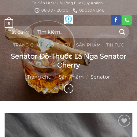
Bỏ
Tài Sản Là Sự Hài Lòng Của Quý Khách
08:00 - 20:00
0903041346
qua
nội
0
dung
Tìm
kiếm:
TRANG CHỦ
GIỚI THIỆU
SẢN PHẨM
TIN TỨC
Senator Đỏ-Thuốc Lá Nga Senator
LIÊN HỆ
Cherry
Trang chủ
/
Sản Phẩm
/
Senator
Add to