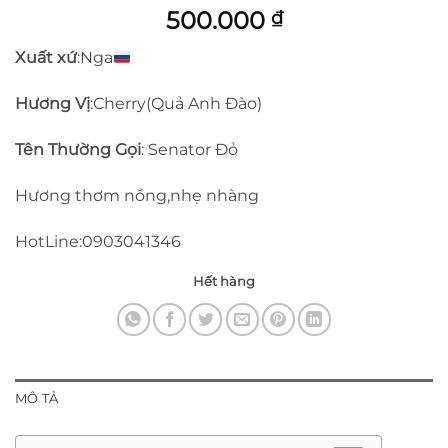
500.000
₫
Xuất xứ
:Nga
Hương Vị
:Cherry(Quả Anh Đào)
Tên Thường Gọi
: Senator Đỏ
Hương thơm nồng,nhẹ nhàng
HotLine:0903041346
Hết hàng
MÔ TẢ