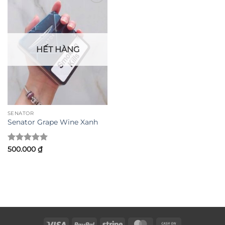
Add to
wishlist
HẾT HÀNG
SENATOR
Senator Grape Wine Xanh
Được xếp
500.000
₫
hạng
5
5
sao
Visa
PayPal
Stripe
MasterCard
Cash