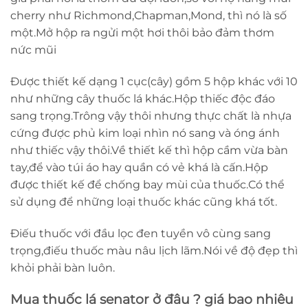
cherry như Richmond,Chapman,Mond, thì nó là số
một.Mở hộp ra ngửi một hơi thôi bảo đảm thơm
nức mũi
Được thiết kế dạng 1 cục(cây) gồm 5 hộp khác với 10
như những cây thuốc lá khác.Hộp thiếc độc đáo
sang trọng.Trông vậy thôi nhưng thực chất là nhựa
cứng được phủ kim loại nhìn nó sang và óng ánh
như thiếc vậy thôi.Về thiết kế thì hộp cầm vừa bàn
tay,để vào túi áo hay quần có vẻ khá là cấn.Hộp
được thiết kế để chống bay mùi của thuốc.Có thể
sử dụng để những loại thuốc khác cũng khá tốt.
Điếu thuốc với đầu lọc đen tuyền vô cùng sang
trọng,điếu thuốc màu nâu lịch lãm.Nói về độ đẹp thì
khỏi phải bàn luôn.
Mua thuốc lá senator ở đâu ? giá bao nhiêu