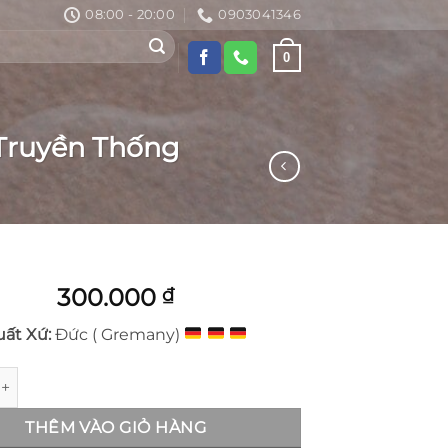
08:00 - 20:00
0903041346
0
 Truyền Thống
300.000
₫
uất Xứ:
Đức ( Gremany)
 Slims - Thuốc Lá Oris Đen Hương Vị Truyền Thống số lượng
THÊM VÀO GIỎ HÀNG