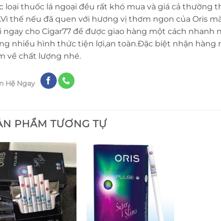
c loại thuốc lá ngoại đều rất khó mua và giá cả thường 
.Vì thế nếu đã quen với hương vị thơm ngon của Oris mà
i ngay cho Cigar77 để được giao hàng một cách nhanh n
ng nhiều hình thức tiện lợi,an toàn.Đặc biệt nhận hàng
m về chất lượng nhé.
ên Hệ Ngay
ẢN PHẨM TƯƠNG TỰ
Add to
Add to
wishlist
wishlist