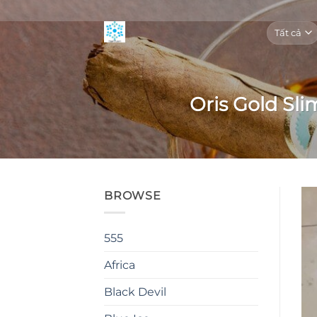
Bỏ
qua
nội
dung
Oris Gold Sl
BROWSE
555
Africa
Black Devil