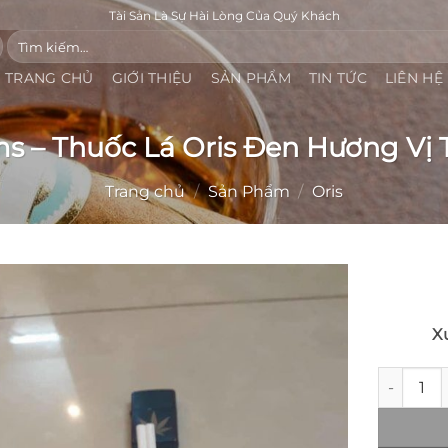
Tài Sản Là Sự Hài Lòng Của Quý Khách
Tìm
kiếm:
TRANG CHỦ
GIỚI THIỆU
SẢN PHẨM
TIN TỨC
LIÊN HỆ
ims – Thuốc Lá Oris Đen Hương Vị
Trang chủ
/
Sản Phẩm
/
Oris
Add to
X
wishlist
Oris Gold