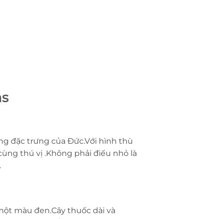
ms
ống đặc trưng của Đức.Với hình thù
ùng thú vị .Không phải điếu nhỏ là
.
 một màu đen.Cây thuốc dài và