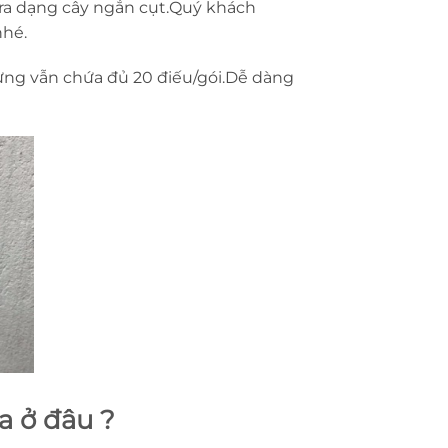
 ra dạng cây ngắn cụt.Quý khách
nhé.
ng vẫn chứa đủ 20 điếu/gói.Dễ dàng
a ở đâu ?