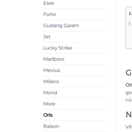
Esse
N
Forte
Gudang Garam
Jet
Lucky Strike
Marlboro
Mevius
G
Milano
Or
gọ
Mond
củ
More
N
Oris
Raison
Về