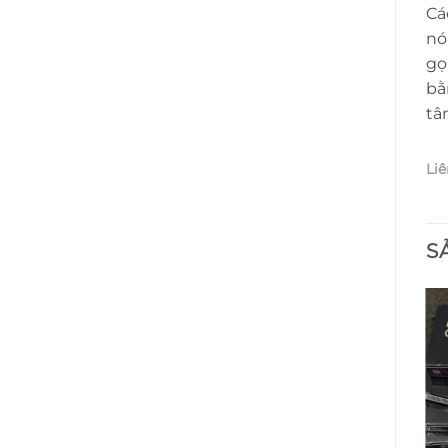
Cá
nó
gọ
bằ
tâ
Li
S